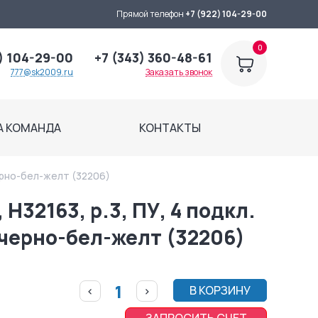
Прямой телефон
+7 (922) 104-29-00
0
) 104-29-00
+7 (343) 360-48-61
777@sk2009.ru
Заказать звонок
А КОМАНДА
КОНТАКТЫ
черно-бел-желт (32206)
H32163, р.3, ПУ, 4 подкл.
 черно-бел-желт (32206)
В КОРЗИНУ
<
>