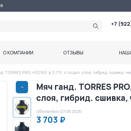
25
+7 (922
О КОМПАНИИ
ОТЗЫВЫ
НАШ
нд. TORRES PRO, H32163, р.3, ПУ, 4 подкл. слоя, гибрид. сшивка, 
Мяч ганд. TORRES PRO, 
>
слоя, гибрид. сшивка,
Обновлено 07.08.2026
3 703 ₽