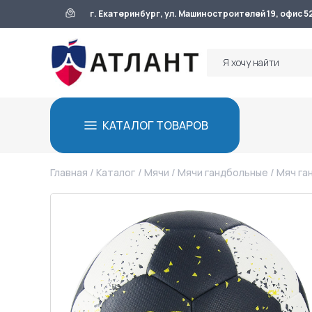
г. Екатеринбург, ул. Машиностроителей 19, офис 5
КАТАЛОГ ТОВАРОВ
Главная
/
Каталог
/
Мячи
/
Мячи гандбольные
/ Мяч га