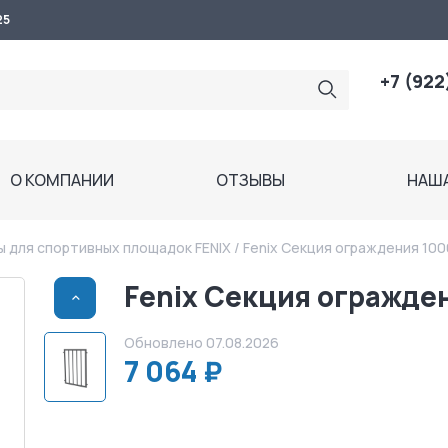
25
+7 (922
О КОМПАНИИ
ОТЗЫВЫ
НАШ
 для спортивных площадок FENIX
/ Fenix Секция ограждения 100
Fenix Секция огражден
>
Обновлено 07.08.2026
7 064 ₽