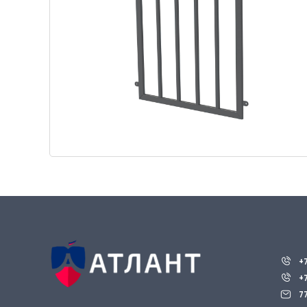
+
+
7