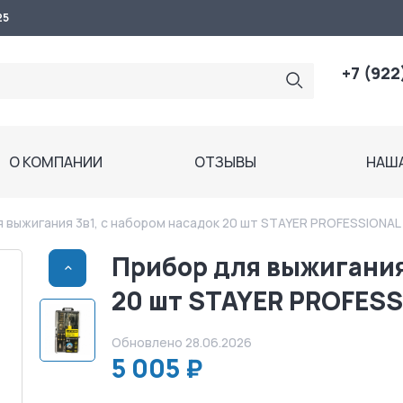
25
+7 (922
О КОМПАНИИ
ОТЗЫВЫ
НАШ
я выжигания 3в1, с набором насадок 20 шт STAYER PROFESSIONAL 
Прибор для выжигания
>
20 шт STAYER PROFESS
Обновлено 28.06.2026
5 005 ₽