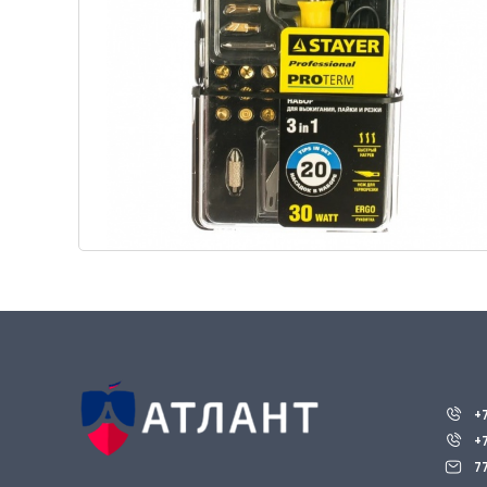
+
+
7