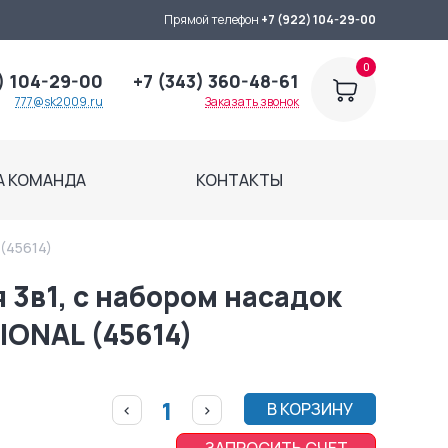
Прямой телефон
+7 (922) 104-29-00
0
) 104-29-00
+7 (343) 360-48-61
777@sk2009.ru
Заказать звонок
А КОМАНДА
КОНТАКТЫ
(45614)
 3в1, с набором насадок
IONAL (45614)
В КОРЗИНУ
<
>