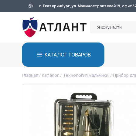
г. Екатеринбург, ул. Машиностроителей 19, офис 5
КАТАЛОГ ТОВАРОВ
Главная
/
Каталог
/
Технология мальчики.
/ Прибор дл