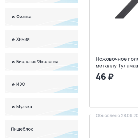
🔥 Физика
🔥 Химия
Ножовочное пол
🔥 Биология/Экология
металлу Туламаш
46 ₽
🔥 ИЗО
<
>
ЗАПРОСИТ
🔥 Музыка
Обновлено 28.06.2
Пищеблок