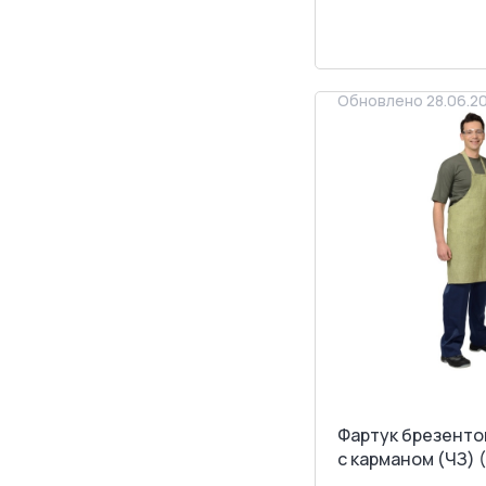
<
>
ЗАПРОСИТ
Обновлено 28.06.2
Фартук брезенто
с карманом (ЧЗ) 