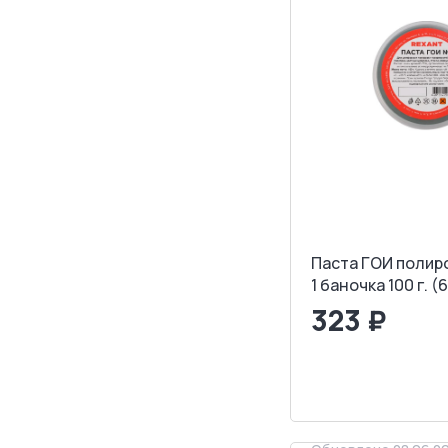
Паста ГОИ полир
1 баночка 100 г. 
323 ₽
<
>
ЗАПРОСИТ