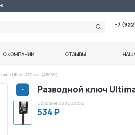
25
+7 (922
О КОМПАНИИ
ОТЗЫВЫ
НАШ
ключ Ultima 150 мм. (48859)
Разводной ключ Ultima
>
Обновлено 28.06.2026
534 ₽