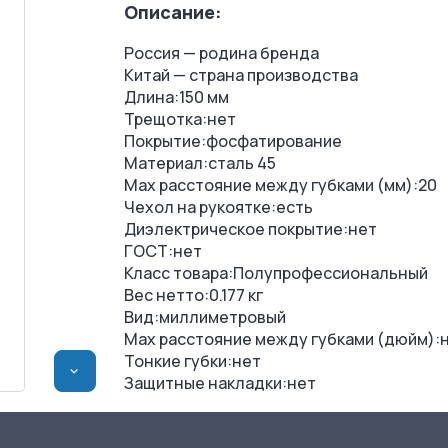
Описание:
Россия — родина бренда
Китай — страна производства
Длина:150 мм
Трещотка:нет
Покрытие:фосфатирование
Материал:сталь 45
Max расстояние между губками (мм):20
Чехол на рукоятке:есть
Диэлектрическое покрытие:нет
ГОСТ:нет
Класс товара:Полупрофессиональный
Вес нетто:0.177 кг
Вид:миллиметровый
Max расстояние между губками (дюйм):
Тонкие губки:нет
>
Защитные накладки:нет