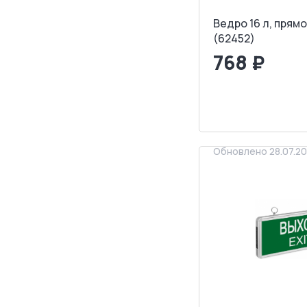
Ведро 16 л, прям
(62452)
768 ₽
<
>
ЗАПРОСИТ
Обновлено 28.07.2