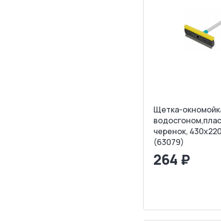
Щетка-окномойк
водосгоном,пла
черенок, 430x220
(63079)
264 ₽
<
>
ЗАПРОСИТ