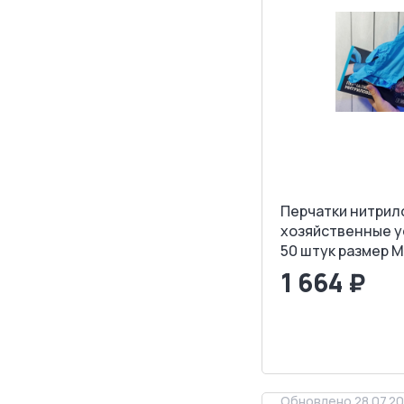
Перчатки нитрил
хозяйственные 
50 штук размер M
1 664 ₽
<
>
ЗАПРОСИТ
Обновлено 28.07.2