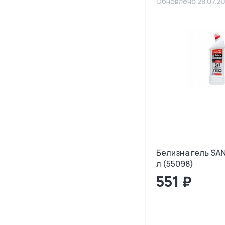
Обновлено 28.07.2
Белизна гель SANFO
л (55098)
551 ₽
<
>
ЗАПРОСИТ