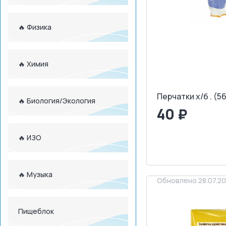
🔥 Физика
🔥 Химия
Перчатки х/б . (5
🔥 Биология/Экология
40 ₽
<
>
🔥 ИЗО
ЗАПРОСИТ
🔥 Музыка
Обновлено 28.07.2
Пищеблок