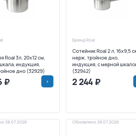
al
Бренд Roal
Сотейник Roal 2 л, 16х9,5 с
 Roal 3л, 20х12 см,
нерж, тройное дно,
шкала, индукция,
индукция, с мерной шкало
ройное дно (32929)
(32942)
6 ₽
2 244 ₽
>
>
В КОРЗИНУ
<
>
В КОРЗИ
АПРОСИТЬ СЧЕТ
ЗАПРОСИТЬ СЧЕТ
о 28.07.2026
Обновлено 28.07.2026