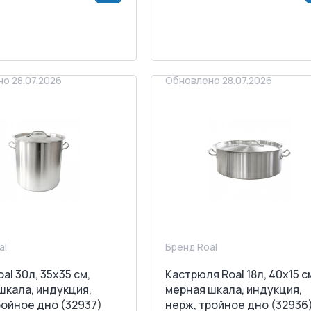
>
В КОРЗИНУ
<
>
В КОРЗИ
АПРОСИТЬ СЧЕТ
ЗАПРОСИТЬ СЧЕТ
о 28.07.2026
Обновлено 28.07.2026
al
Бренд Roal
al 30л, 35x35 см,
Кастрюля Roal 18л, 40x15 с
шкала, индукция,
мерная шкала, индукция,
ройное дно (32937)
нерж, тройное дно (32936