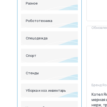
Разное
<
З
Робототехника
Обновлен
Спецодежда
Спорт
Стенды
Бренд Ro
Уборка и хоз. инвентарь
Котел Ro
мерная 
нерж, т