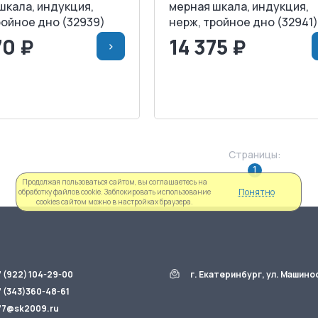
шкала, индукция,
мерная шкала, индукция,
ройное дно (32939)
нерж, тройное дно (32941)
70 ₽
14 375 ₽
>
>
В КОРЗИНУ
<
>
В КОРЗИ
АПРОСИТЬ СЧЕТ
ЗАПРОСИТЬ СЧЕТ
Страницы:
1
Продолжая пользоваться сайтом, вы соглашаетесь на
Понятно
обработку файлов cookie. Заблокировать использование
cookies сайтом можно в настройках браузера.
7 (922) 104-29-00
г. Екатеринбург, ул. Машино
7 (343)360-48-61
77@sk2009.ru