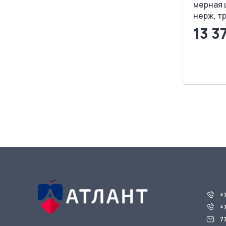
мерная 
нерж, т
13 3
<
З
+
+
7