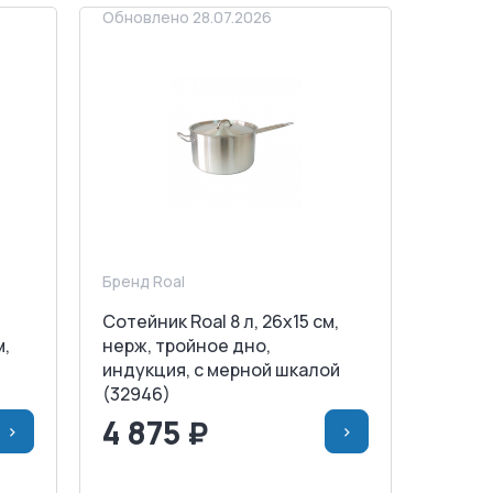
Обновлено 28.07.2026
Бренд Roal
Сотейник Roal 8 л, 26х15 см,
м,
нерж, тройное дно,
индукция, с мерной шкалой
)
(32946)
4 875 ₽
>
>
НУ
<
>
В КОРЗИНУ