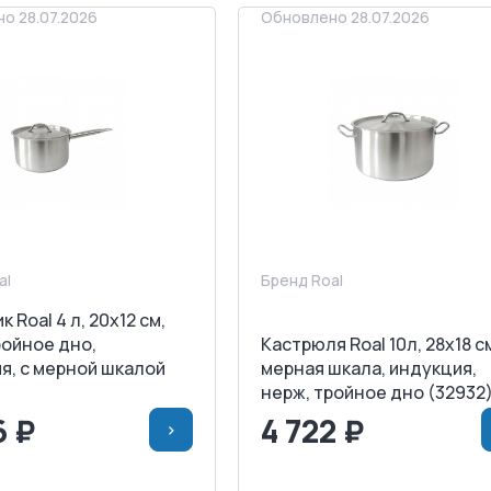
о 28.07.2026
Обновлено 28.07.2026
al
Бренд Roal
 Roal 4 л, 20х12 см,
ройное дно,
Кастрюля Roal 10л, 28х18 c
я, с мерной шкалой
мерная шкала, индукция,
нерж, тройное дно (32932
6 ₽
4 722 ₽
>
>
В КОРЗИНУ
<
>
В КОРЗИ