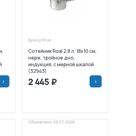
Бренд Roal
м,
Сотейник Roal 2,8 л, 18х10 см,
нерж, тройное дно,
й
индукция, с мерной шкалой
(32943)
2 445 ₽
>
>
НУ
<
>
В КОРЗИНУ
ЗАПРОСИТЬ СЧЕТ
Обновлено 28.07.2026