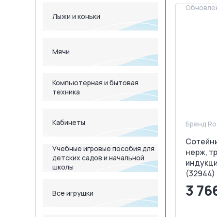
Обновлен
Лыжи и коньки
Мячи
Компьютерная и бытовая
техника
Кабинеты
Бренд Ro
Сотейник
Учебные игровые пособия для
нерж, т
детских садов и начальной
индукци
школы
(32944)
3 76
Все игрушки
<