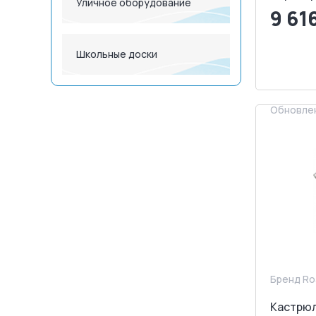
Уличное оборудование
9 61
<
Школьные доски
З
Обновлен
Бренд Ro
Кастрюля