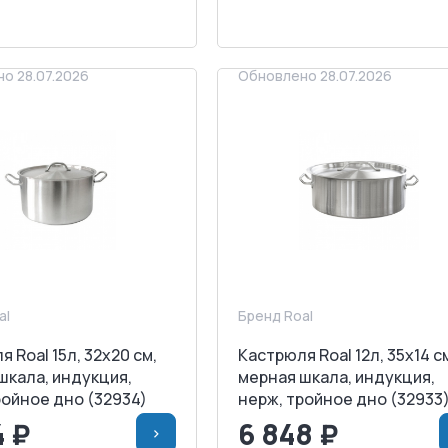
АПРОСИТЬ СЧЕТ
ЗАПРОСИТЬ СЧЕТ
о 28.07.2026
Обновлено 28.07.2026
al
Бренд Roal
 Roal 15л, 32х20 см,
Кастрюля Roal 12л, 35х14 с
шкала, индукция,
мерная шкала, индукция,
ройное дно (32934)
нерж, тройное дно (32933
4 ₽
6 848 ₽
>