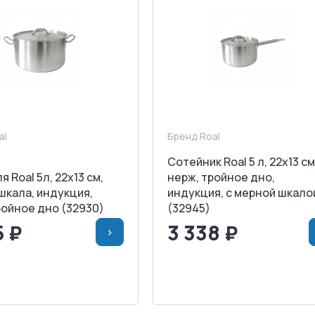
al
Бренд Roal
Сотейник Roal 5 л, 22х13 см
 Roal 5л, 22х13 cм,
нерж, тройное дно,
шкала, индукция,
индукция, с мерной шкало
ройное дно (32930)
(32945)
5 ₽
3 338 ₽
>
>
В КОРЗИНУ
<
>
В КОРЗИ
АПРОСИТЬ СЧЕТ
ЗАПРОСИТЬ СЧЕТ