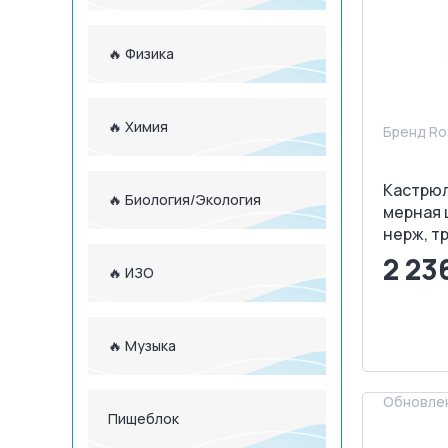
🔥 Физика
🔥 Химия
Бренд Ro
Кастрюля
🔥 Биология/Экология
мерная 
нерж, т
2 23
🔥 ИЗО
<
🔥 Музыка
З
Обновлен
Пищеблок