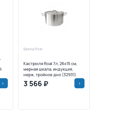
Бренд Roal
,
Кастрюля Roal 7л, 26х15 cм,
й
мерная шкала, индукция,
нерж, тройное дно (32931)
3 566 ₽
>
>
НУ
<
>
В КОРЗИНУ
ЗАПРОСИТЬ СЧЕТ