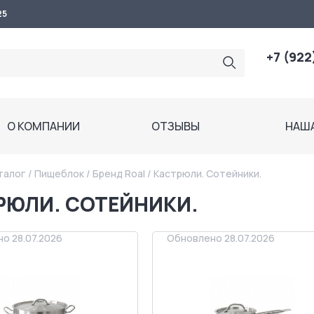
25
+7 (922
О КОМПАНИИ
ОТЗЫВЫ
НАШ
талог
/
Пищеблок
/
Бренд Roal
/
Кастрюли. Сотейники.
РЮЛИ. СОТЕЙНИКИ.
о 28.07.2026
Обновлено 28.07.2026