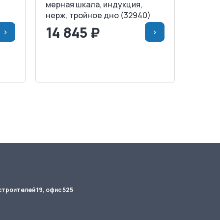
мерная шкала, индукция,
нерж, тройное дно (32940)
14 845 ₽
>
>
НУ
<
>
В КОРЗИНУ
ЗАПРОСИТЬ СЧЕТ
строителей 19, офис 525