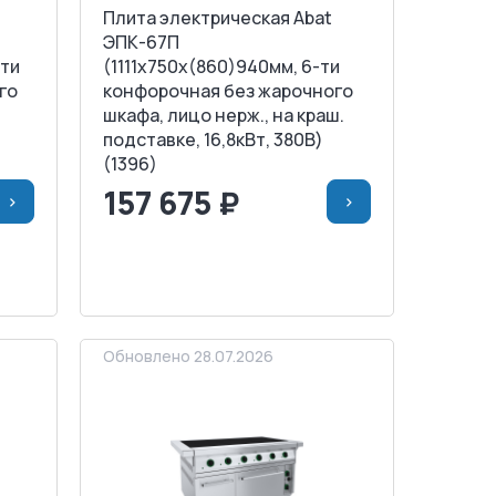
Плита электрическая Abat
ЭПК-67П
-ти
(1111х750х(860)940мм, 6-ти
го
конфорочная без жарочного
шкафа, лицо нерж., на краш.
подставке, 16,8кВт, 380В)
(1396)
157 675 ₽
>
>
НУ
<
>
В КОРЗИНУ
ЗАПРОСИТЬ СЧЕТ
Обновлено 28.07.2026