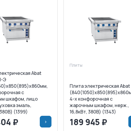
Плиты
лектрическая Abat
-Э
50)x850(895)x860мм,
Плита электрическая Abat
форочная с
(840(1050)x850(895)x860
м шкафом, лицо
4-х конфорочная с
духовка эмаль,
жарочным шкафом, нерж.,
 380В) (1399)
16,8кВт, 380В) (1343)
404 ₽
189 945 ₽
>