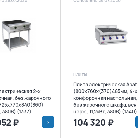
о 28.07.2026
Обновлено 28.07.2026
Плиты
Плита электрическая Abat
лектрическая 2-х
(800х760х(370)485мм, 4-х
чная, без жарочного
конфорочная настольная,
725х770х840(860)
без жарочного шкафа, вся
, 380В) (1337)
нерж., 11,2кВт, 380В) (1340)
052 ₽
104 320 ₽
>
>
В КОРЗИНУ
<
>
В КОРЗИ