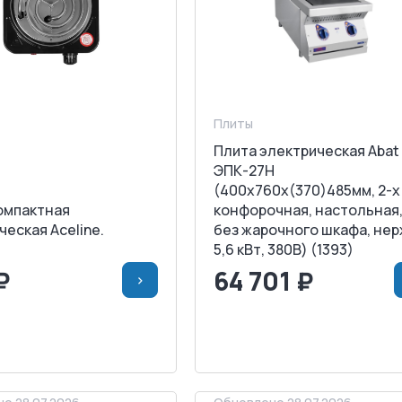
Плиты
Плита электрическая Abat
ЭПК-27Н
(400х760х(370)485мм, 2-х
омпактная
конфорочная, настольная
ческая Aceline.
без жарочного шкафа, нер
5,6 кВт, 380В) (1393)
₽
64 701 ₽
>
>
В КОРЗИНУ
<
>
В КОРЗИ
АПРОСИТЬ СЧЕТ
ЗАПРОСИТЬ СЧЕТ