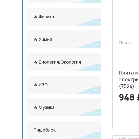
🔥 Физика
🔥 Химия
Плиты
🔥 Биология/Экология
Плита к
электри
🔥 ИЗО
(7524)
948 
🔥 Музыка
<
З
Пищеблок