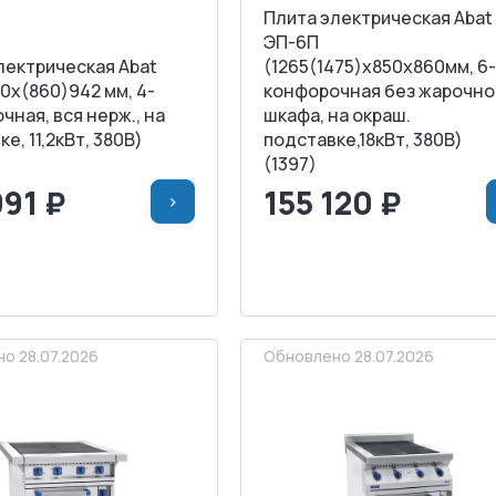
Плита электрическая Abat
ЭП-6П
лектрическая Abat
(1265(1475)x850x860мм, 6
0х(860)942 мм, 4-
конфорочная без жарочно
чная, вся нерж., на
шкафа, на окраш.
е, 11,2кВт, 380В)
подставке,18кВт, 380В)
(1397)
991 ₽
155 120 ₽
>
>
В КОРЗИНУ
<
>
В КОРЗИ
АПРОСИТЬ СЧЕТ
ЗАПРОСИТЬ СЧЕТ
о 28.07.2026
Обновлено 28.07.2026