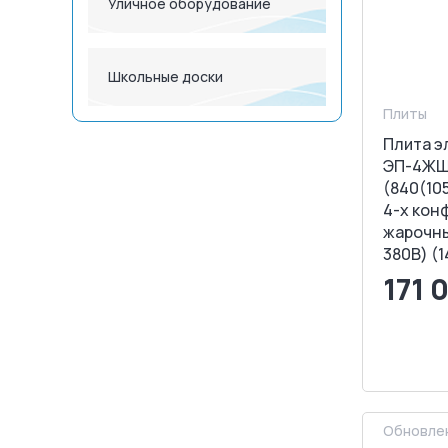
Уличное оборудование
Школьные доски
Плиты
Плита э
ЭП-4Ж
(840(10
4-х кон
жарочны
380В) (1
171 
<
З
Обновлен