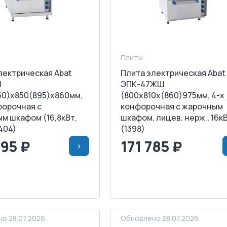
Плиты
лектрическая Abat
Плита электрическая Abat
Ш
ЭПК-47ЖШ
50)x850(895)x860мм,
(800х810х(860)975мм, 4-х
форочная с
конфорочная с жарочным
м шкафом (16,8кВт,
шкафом, лицев. нерж., 16к
404)
(1398)
095 ₽
171 785 ₽
>
>
В КОРЗИНУ
<
>
В КОРЗИ
АПРОСИТЬ СЧЕТ
ЗАПРОСИТЬ СЧЕТ
о 28.07.2026
Обновлено 28.07.2026