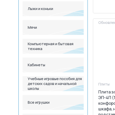
З
Лыжи и коньки
Обновлен
Мячи
Компьютерная и бытовая
техника
Кабинеты
Учебные игровые пособия для
детских садов и начальной
Плиты
школы
Плита э
ЭП-4П (
Все игрушки
конфоро
шкафа, 
подстав