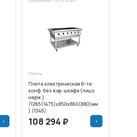
Обновлено 28.07.2026
Плиты
Плита электрическая 6-ти
конф. без жар. шкафа (лицо
нерж.)
(1265(1475)х850х860(880)мм
) (1345)
108 294 ₽
>
>
НУ
<
>
В КОРЗИНУ