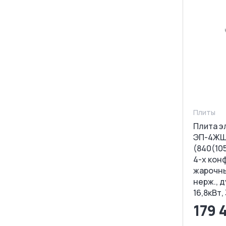
Плиты
Плита э
ЭП-4ЖШ
(840(10
4-х кон
жарочны
нерж., 
16,8кВт,
179 