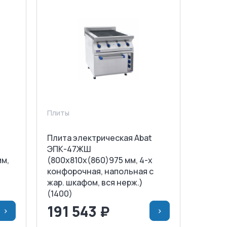
Плиты
Плита электрическая Abat
ЭПК-47ЖШ
мм,
(800х810х(860)975 мм, 4-х
конфорочная, напольная с
жар. шкафом, вся нерж.)
(1400)
191 543 ₽
>
>