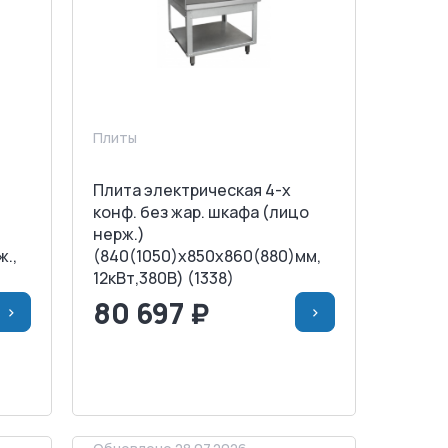
Плиты
Плита электрическая 4-х
конф. без жар. шкафа (лицо
,
нерж.)
ж.,
(840(1050)х850х860(880)мм,
12кВт,380В) (1338)
80 697 ₽
>
>
НУ
<
>
В КОРЗИНУ
ЗАПРОСИТЬ СЧЕТ