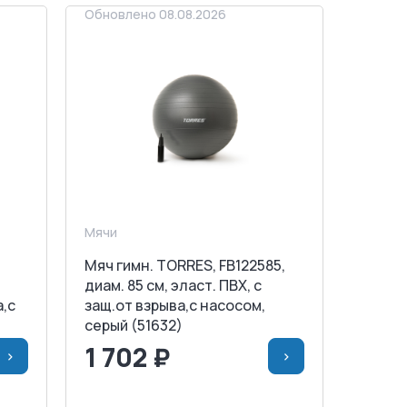
Обновлено 08.08.2026
Мячи
Мяч гимн. TORRES, FB122585,
диам. 85 см, эласт. ПВХ, с
а,с
защ.от взрыва,с насосом,
серый (51632)
1 702 ₽
>
>
НУ
<
>
В КОРЗИНУ