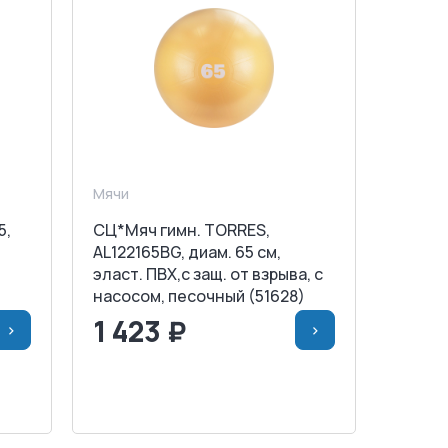
Мячи
5,
СЦ*Мяч гимн. TORRES,
AL122165BG, диам. 65 см,
эласт. ПВХ,с защ. от взрыва, с
насосом, песочный (51628)
1 423 ₽
>
>
НУ
<
>
В КОРЗИНУ
ЗАПРОСИТЬ СЧЕТ