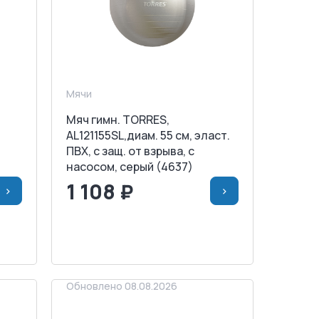
Мячи
Мяч гимн. TORRES,
AL121155SL,диам. 55 см, эласт.
ПВХ, с защ. от взрыва, с
насосом, серый (4637)
1 108 ₽
>
>
НУ
<
>
В КОРЗИНУ
ЗАПРОСИТЬ СЧЕТ
Обновлено 08.08.2026