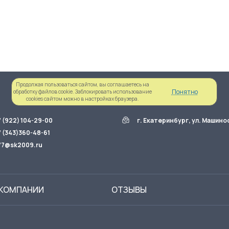
Продолжая пользоваться сайтом, вы соглашаетесь на
Понятно
обработку файлов cookie. Заблокировать использование
cookies сайтом можно в настройках браузера.
7 (922) 104-29-00
г. Екатеринбург, ул. Машино
7 (343)360-48-61
77@sk2009.ru
 КОМПАНИИ
ОТЗЫВЫ