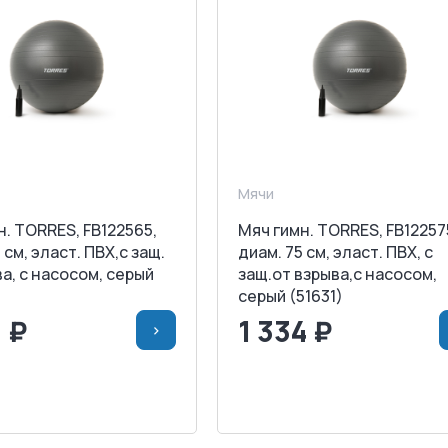
Мячи
н. TORRES, FB122565,
Мяч гимн. TORRES, FB12257
 см, эласт. ПВХ,с защ.
диам. 75 см, эласт. ПВХ, с
а, с насосом, серый
защ.от взрыва,с насосом,
серый (51631)
0 ₽
1 334 ₽
>
>
В КОРЗИНУ
<
>
В КОРЗИ
АПРОСИТЬ СЧЕТ
ЗАПРОСИТЬ СЧЕТ