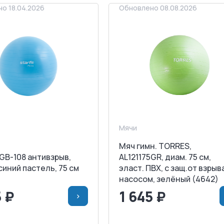
о 18.04.2026
Обновлено 08.08.2026
Мячи
Мяч гимн. TORRES,
GB-108 антивзрыв,
AL121175GR, диам. 75 см,
 синий пастель, 75 см
эласт. ПВХ, с защ.от взрыв
насосом, зелёный (4642)
5 ₽
1 645 ₽
>
>
В КОРЗИНУ
<
>
В КОРЗИ