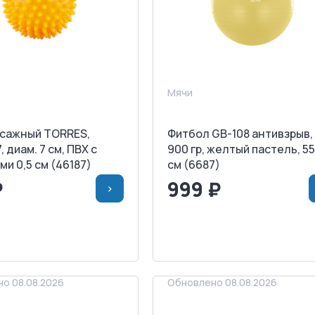
Мячи
сажный TORRES,
Фитбол GB-108 антивзрыв,
, диам. 7 см, ПВХ с
900 гр, желтый пастель, 55
и 0,5 см (46187)
см (6687)
₽
999 ₽
>
>
В КОРЗИНУ
<
>
В КОРЗИ
АПРОСИТЬ СЧЕТ
ЗАПРОСИТЬ СЧЕТ
о 08.08.2026
Обновлено 08.08.2026