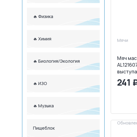
🔥 Физика
🔥 Химия
Мячи
Мяч мас
🔥 Биология/Экология
AL121607
выступам
241 
🔥 ИЗО
<
🔥 Музыка
З
Обновлен
Пищеблок